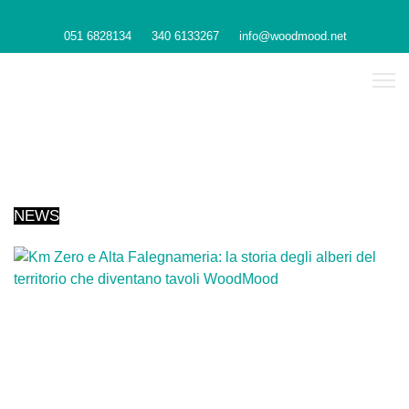
051 6828134
340 6133267
info@woodmood.net
NEWS